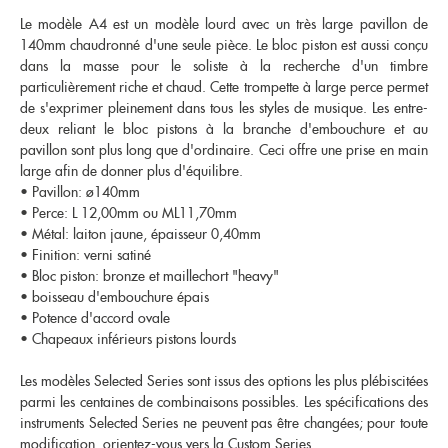
Le modèle A4 est un modèle lourd avec un très large pavillon de
140mm chaudronné d'une seule pièce. Le bloc piston est aussi conçu
dans la masse pour le soliste à la recherche d'un timbre
particulièrement riche et chaud. Cette trompette à large perce permet
de s'exprimer pleinement dans tous les styles de musique. Les entre-
deux reliant le bloc pistons à la branche d'embouchure et au
pavillon sont plus long que d'ordinaire. Ceci offre une prise en main
large afin de donner plus d'équilibre.
• Pavillon: ø140mm
• Perce: L 12,00mm ou ML11,70mm
• Métal: laiton jaune, épaisseur 0,40mm
• Finition: verni satiné
• Bloc piston: bronze et maillechort "heavy"
• boisseau d'embouchure épais
• Potence d'accord ovale
• Chapeaux inférieurs pistons lourds
Les modèles Selected Series sont issus des options les plus plébiscitées
parmi les centaines de combinaisons possibles. Les spécifications des
instruments Selected Series ne peuvent pas être changées; pour toute
modification, orientez-vous vers la Custom Series.