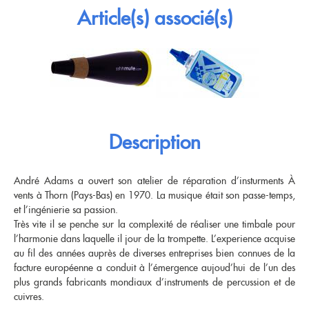
Nouveautés
Article(s) associé(s)
OCCASIONS
Promotions
Flûte traversière
Flûte à bec
Coups de coeur
Saxophone
Promotions
Nouveautés
Coups de coeur
Description
Nouveautés
André Adams a ouvert son atelier de réparation d’insturments À
vents à Thorn (Pays-Bas) en 1970. La musique était son passe-temps,
et l’ingénierie sa passion.
Très vite il se penche sur la complexité de réaliser une timbale pour
l’harmonie dans laquelle il jour de la trompette. L’experience acquise
au fil des années auprès de diverses entreprises bien connues de la
facture européenne a conduit à l’émergence aujoud’hui de l’un des
plus grands fabricants mondiaux d’instruments de percussion et de
cuivres.