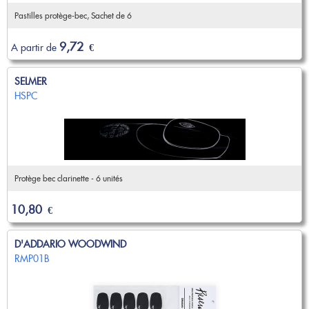
Pastilles protège-bec, Sachet de 6
9,72
A partir de
€
SELMER
HSPC
Protège bec clarinette - 6 unités
10,80
€
D'ADDARIO WOODWIND
RMP01B