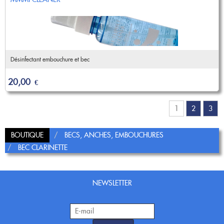
Désinfectant embouchure et bec
20,00
€
1
2
3
BOUTIQUE
BECS, ANCHES, EMBOUCHURES
BEC CLARINETTE
NEWSLETTER