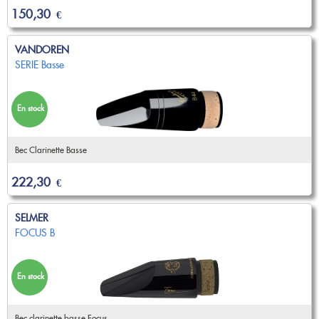
150,30
€
VANDOREN
SERIE Basse
En stock
Bec Clarinette Basse
222,30
€
SELMER
FOCUS B
En stock
Bec clarinette basse Focus