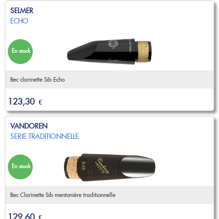
Nouveautés
SELMER
OCCASIONS
Promotions
ECHO
Flûte traversière
Flûte à bec
Coups de coeur
Saxophone
En stock
Promotions
Nouveautés
Coups de coeur
Bec clarinette Sib Echo
Nouveautés
123,30
€
VANDOREN
SERIE TRADITIONNELLE
En stock
Bec Clarinette Sib mentonière traditionnelle
129,60
€