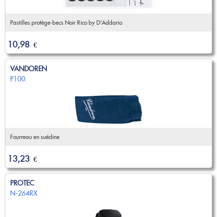
Pastilles protège-becs Noir Rico by D'Addario
10,98
€
VANDOREN
P100.
Fourreau en suédine
13,23
€
PROTEC
N-264RX