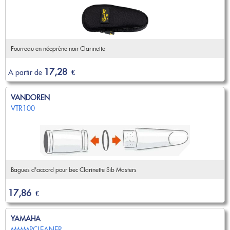
Fourreau en néoprène noir Clarinette
17,28
A partir de
€
VANDOREN
VTR100
Bagues d'accord pour bec Clarinette Sib Masters
17,86
€
YAMAHA
MMMPCLEANER