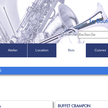
La Bou
Recherche
Atelier
Location
Bois
Cuivres
Recherche
S
Dans
A
BUFFET CRAMPON