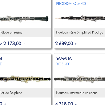
1
PRODIGE BC4030
'étude en résine
Hautbois série Simplified Prodige
2 173,00
2 689,00
de
€
€
AT
YAMAHA
E
YOB-431
'étude Delphine
Hautbois intermédiaire ébène
0
4 318,00
€
€