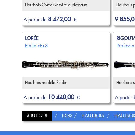
Hautbois Conservatoire à plateaux
Hautbois 
8 472,00
9 855,0
A partir de
€
LORÉE
RIGOUT
Etoile cE+3
Professio
Hautbois modèle Étoile
Hautbois s
10 440,00
A partir de
€
A partir 
BOUTIQUE
BOIS
HAUTBOIS
HAUTBOI