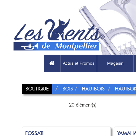
Actus et Promos
Magasin
BOUTIQUE
BOIS
HAUTBOIS
HAUTBOI
20 élément(s)
FOSSATI
YAMAH