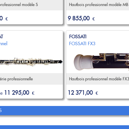
professionnel modèle S
Hautbois professionnel modèle MB
0
9 855,00
€
€
AT
FOSSATI
nnel
FOSSATI FX3
érie professionnelle
Hautbois professionnel modèle FX
11 295,00
12 371,00
de
€
€
S