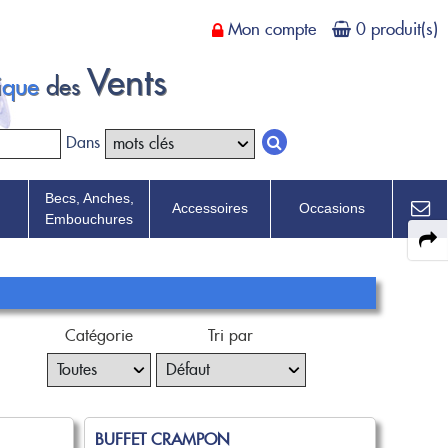
Mon compte
0 produit(s)
Vents
tique
des
Dans
Becs, Anches,
Accessoires
Occasions
Embouchures
Catégorie
Tri par
BUFFET CRAMPON