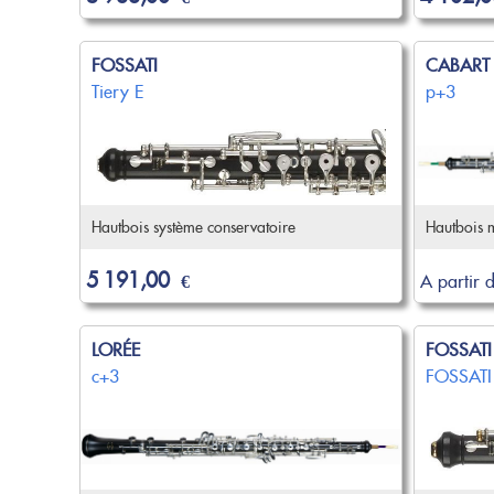
FOSSATI
CABART
Tiery E
p+3
Hautbois système conservatoire
Hautbois 
5 191,00
€
A partir 
LORÉE
FOSSATI
c+3
FOSSATI