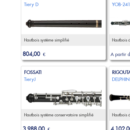
Tiery D
YOB-24
Hautbois système simplifié
Hautbois d
804,00
€
A partir 
FOSSATI
RIGOUT
TieryJ
DELPHIN
Hautbois système conservatoire simplifié
Hautbois d
3 988,00
4 102,0
€