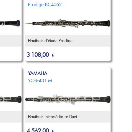
Prodige BC4062
Hautbois d'étude Prodige
3 108,00
€
YAMAHA
YOB-431 M
Hautbois intermédiaire Duet+
4 562,00
€