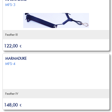
MFS-3
Feather III
122,00
€
MARMADUKE
MFS-4
Feather IV
148,00
€