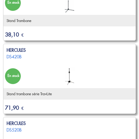
Becs, Anches, Embouchures
Flûte Piccolo
Flûte Alto
En stock
Flûte Basse & C/Basse
Tête de flûte
Trompette Piccolo
Trompette Sib
ANCHE DOUBLE
Accessoires
Entretien
Lyre & Carnet
Trompette Ut
Trompette spéciale
Stand Trombone
Etui & Housse
Stand
Cornet Ut & Mib
Cornet Sib
Hautbois
Cor anglais
MÉTRONOME & ACCORDEUR
Occasions
Divers
Bugle
Sourdine
Basson
Contrebasson
38,10
Entretien
Etui & Housse
€
Outillage Anche
Accessoires
Métronome
Accordeur
FLÛTE À BEC
Lyre & Carnet
Protection
ANCHE CLARINETTE
MICROPHONE & ENREGISTREUR
Flûte Sopranino
Flûte Soprano
Stand
Divers
HERCULES
Flûte Alto
Flûte Ténor
Sib
Mib
Microphone instrument
SAXHORN EUPHONIUM
DS420B
Flûte Basse
Entretien
Basse
Accessoires
ORCHESTRE
Etui & Housse
Saxhorn Alto
Saxhorn Baryton
ANCHE SAXOPHONE
Saxhorn Basse
Euphonium
Pupitre pliant
Pupitre d'orchestre
CLARINETTE
En stock
Euphonium compensé
Sourdine
Sopranino
Soprano
Accessoire pupitre
Support sourdine
Clarinette Sib
Clarinette Mib
Sangle & Harnais
Entretien
Alto
Ténor
Porte crayon
Clarinette La
Clarinette Ut
Etui & Housse
Protection
Baryton
Basse
Stand trombone série TravLite
HARMONICA
Clarinette Basse
Clarinette Harmonie
Stand
Divers
Accessoires
Baril
Pavillon
Mélodica/Pianica
TUBA
EMBOUCHURE PETIT CUIVRE
71,90
€
Ligature & Couvre-bec
Cordon & Harnais
Promotions
Entretien
Lyre & Carnet
Soubassophone
Tuba Fa
Trompette
Bugle
Etui & Housse
Stand
Tuba Mib
Tuba Sib
Cornet
Clairon
HERCULES
Divers
Tuba Ut
Sourdine
Coups de coeur
Cor
Cor de chasse
DS520B
Sangles & Harnais
Entretien
Accessoires
SAXOPHONE