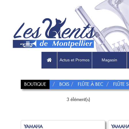
Actus et Promos
Magasin
BOUTIQUE
BOIS
FLÛTE À BEC
FLÛTE
3 élément(s)
YAMAHA
YAMAH