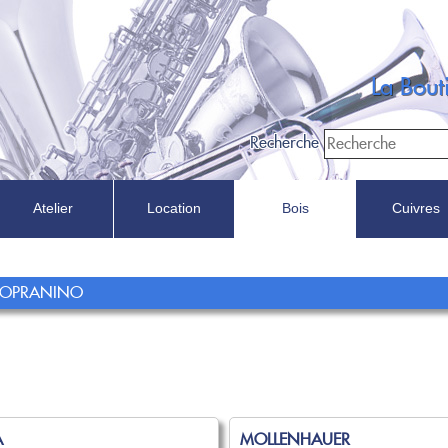
La Bou
Recherche
Atelier
Location
Bois
Cuivres
Recherche
 SOPRANINO
Dans
A
MOLLENHAUER