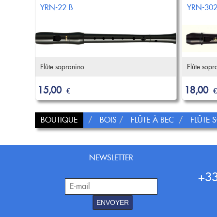
YRN-22 B
YRN-302 
Flûte sopranino
Flûte sopr
15,00
18,00
€
€
BOUTIQUE
BOIS
FLÛTE À BEC
FLÛTE
NEWSLETTER
+33
ENVOYER