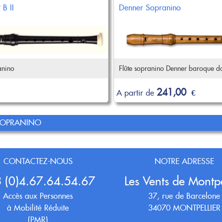
B II
Denner Sopranino
anino
Flûte sopranino Denner baroque do
241,00
A partir de
€
 SOPRANINO
CONTACTEZ-NOUS
NOTRE ADRESSE
 (0)4.67.64.54.67
Les Vents de Montpe
Accès aux Personnes
37, rue de Barcelone
à Mobilité Réduite
34070 MONTPELLIER
(PMR)