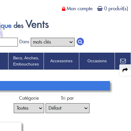
Mon compte
0 produit(s)
Vents
tique
des
Dans
Becs, Anches,
Accessoires
Occasions
Embouchures
Catégorie
Tri par