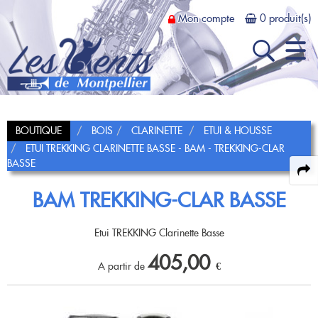
Mon compte
0 produit(s)
Recherche
BOUTIQUE
BOIS
CLARINETTE
ETUI & HOUSSE
Actus et Promos
ETUI TREKKING CLARINETTE BASSE - BAM - TREKKING-CLAR
Dans
BASSE
Magasin
BAM TREKKING-CLAR BASSE
Présentation
Atelier
Présentation
Location
Contrat achat-test
Etui TREKKING Clarinette Basse
405,00
Louer un instrument
Bois
Prestations
Dépôt-vente
A partir de
€
FLÛTE TRAVERSIÈRE
Cuivres
Tarifs et conditions
Fifre
Flûte en Ut
TROMPETTE CORNET BUGLE