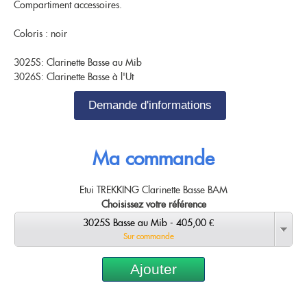
Compartiment accessoires.
Nouveautés
OCCASIONS
Promotions
Coloris : noir
Flûte traversière
Flûte à bec
Coups de coeur
Saxophone
3025S: Clarinette Basse au Mib
Promotions
3026S: Clarinette Basse à l'Ut
Nouveautés
Demande d'informations
Coups de coeur
Nouveautés
Ma commande
Etui TREKKING Clarinette Basse BAM
Choisissez votre référence
3025S Basse au Mib - 405,00 €
Sur commande
Ajouter