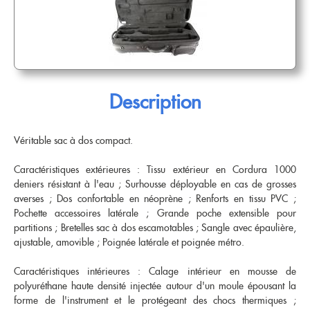
Etui & Housse
Stand
Nouveautés
EMBOUCHURE GROS CUIVRE
Saxophone Sopranino
Saxophone Soprano
Etui & Housse
Saxophone Alto
Saxophone Ténor
Saxhorn Alto
Saxhorn Baryton
TROMBONE
Saxophone Baryton
Saxophone Basse
Saxhorn Basse
Euphonium
Saxophone électro & Initiation
Bocal
Trombone à pistons
Trombone Alto
Tuba
Trombone petite queue
Ligature & Couvre-bec
Cordon & Harnais
Trombone Basse
Trombone Sib
Trombone grosse queue
Trombone basse
Entretien
Lyre & Carnet
Trombone Sib-Fa
Trombone spécial
Accessoires
Description
Etui & Housse
Stand
Sourdine
Entretien
BEC CLARINETTE
Divers
Lyre & Carnet
Etui & Housse
Stand
Divers
Sib
Mib
HAUTBOIS
Véritable sac à dos compact.
Alto
Basse
COR
Hautbois
Cor anglais
Harmonie
Accessoires
Caractéristiques extérieures : Tissu extérieur en Cordura 1000
Hautbois spécial
Cordon & Harnais
Cor simple
Cor double
BEC SAXOPHONE
Entretien
deniers résistant à l'eau ; Surhousse déployable en cas de grosses
Etui & Housse
Sourdine
Entretien
Stand
Divers
averses ; Dos confortable en néoprène ; Renforts en tissu PVC ;
Etui & Housse
Stand
Soprano
Alto
Pochette accessoires latérale ; Grande poche extensible pour
Ténor
Baryton
BASSON
FANFARE ET MARCHING
partitions ; Bretelles sac à dos escamotables ; Sangle avec épaulière,
Sopranino & Basse
Accessoires
Fagott
Fagottino
Clairon
Trompette de cavalerie
ajustable, amovible ; Poignée latérale et poignée métro.
Promotions
Bocal
Cordon & Harnais
Étui & Housse
Entretien
Etui & Housse
Caractéristiques intérieures : Calage intérieur en mousse de
OCCASIONS
Stand
Divers
Coups de coeur
polyuréthane haute densité injectée autour d'un moule épousant la
Trompette Cornet Bugle
Trombone
forme de l'instrument et le protégeant des chocs thermiques ;
AUTRES
Fanfare et Marching