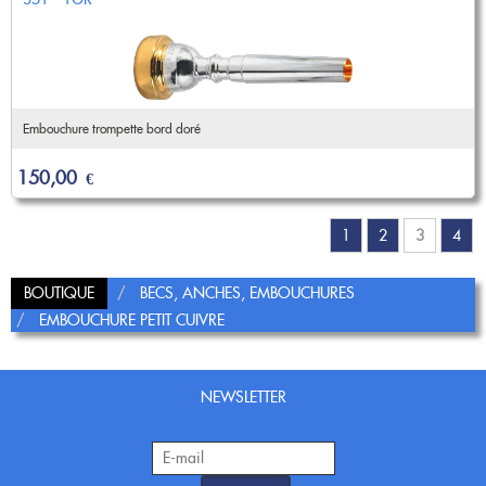
Embouchure trompette bord doré
150,00
€
1
2
3
4
BOUTIQUE
BECS, ANCHES, EMBOUCHURES
EMBOUCHURE PETIT CUIVRE
NEWSLETTER