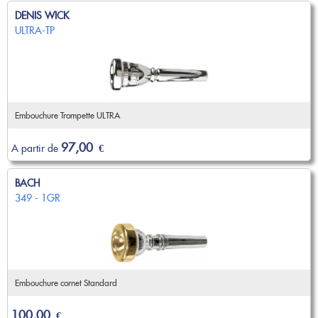
Nouveautés
DENIS WICK
OCCASIONS
Promotions
ULTRA-TP
Flûte traversière
Flûte à bec
Coups de coeur
Saxophone
Promotions
Nouveautés
Coups de coeur
Embouchure Trompette ULTRA
Nouveautés
97,00
A partir de
€
BACH
349 - 1GR
Embouchure cornet Standard
100,00
€