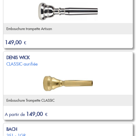
Embouchure trompette Artisan
149,00
€
DENIS WICK
CLASSIC-aurifiée
Embouchure Trompette CLASSIC
149,00
A partir de
€
BACH
351 - 1GR