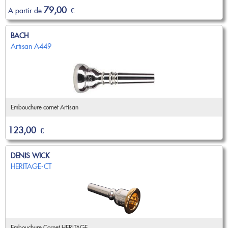
79,00
A partir de
€
BACH
Artisan A449
Embouchure cornet Artisan
123,00
€
DENIS WICK
HERITAGE-CT
Embouchure Cornet HERITAGE