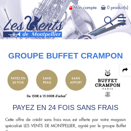
Mon compte
0 produit(s)
Recherche
GROUPE BUFFET CRAMPON
Actus et Promos
Dans
Magasin
Présentation
Atelier
Présentation
Location
Contrat achat-test
PAYEZ EN 24 FOIS SANS FRAIS
Louer un instrument
Bois
Prestations
Dépôt-vente
FLÛTE TRAVERSIÈRE
Cuivres
Tarifs et conditions
Cette offre de crédit sans frais vous est offerte par votre magasin
spécialisé LES VENTS DE MONTPELLIER, agréé par le groupe Buffet
Fifre
Flûte en Ut
TROMPETTE CORNET BUGLE