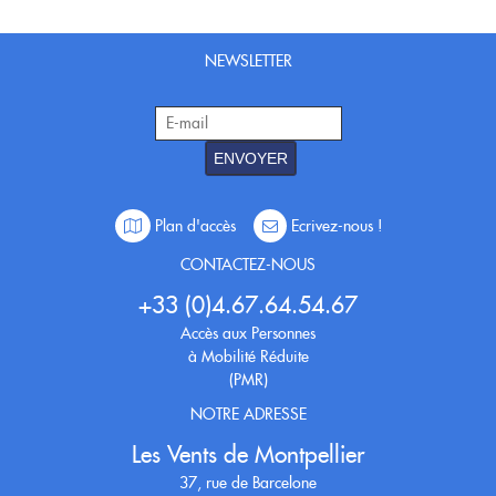
Nouveautés
OCCASIONS
Promotions
NEWSLETTER
Flûte traversière
Flûte à bec
Coups de coeur
Saxophone
Promotions
Nouveautés
ENVOYER
Coups de coeur
Plan d'accès
Ecrivez-nous !
Nouveautés
CONTACTEZ-NOUS
+33 (0)4.67.64.54.67
Accès aux Personnes
à Mobilité Réduite
(PMR)
NOTRE ADRESSE
Les Vents de Montpellier
37, rue de Barcelone