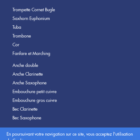
Trompette Cornet Bugle
Saxhorn Euphonium
Tuba
Trombone
Cor
Fanfare et Marching
Anche double
Anche Clarinette
Anche Saxophone
Embouchure petit cuivre
Embouchure gros cuivre
Bec Clarinette
Bec Saxophone
Métronome & Accordeur
En poursuivant votre navigation sur ce site, vous acceptez l'utilisation
Microphone & Enregistreur