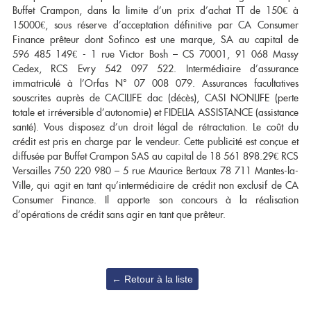
Etui & Housse
Stand
Nouveautés
Buffet Crampon, dans la limite d’un prix d’achat TT de 150€ à
EMBOUCHURE GROS CUIVRE
Saxophone Sopranino
Saxophone Soprano
Etui & Housse
15000€, sous réserve d’acceptation définitive par CA Consumer
Saxophone Alto
Saxophone Ténor
Saxhorn Alto
Saxhorn Baryton
TROMBONE
Finance prêteur dont Sofinco est une marque, SA au capital de
Saxophone Baryton
Saxophone Basse
Saxhorn Basse
Euphonium
596 485 149€ - 1 rue Victor Bosh – CS 70001, 91 068 Massy
Saxophone électro & Initiation
Bocal
Trombone à pistons
Trombone Alto
Tuba
Trombone petite queue
Cedex, RCS Evry 542 097 522. Intermédiaire d’assurance
Ligature & Couvre-bec
Cordon & Harnais
Trombone Basse
Trombone Sib
Trombone grosse queue
Trombone basse
immatriculé à l’Orfas N° 07 008 079. Assurances facultatives
Entretien
Lyre & Carnet
Trombone Sib-Fa
Trombone spécial
Accessoires
souscrites auprès de CACILIFE dac (décès), CASI NONLIFE (perte
Etui & Housse
Stand
Sourdine
Entretien
BEC CLARINETTE
totale et irréversible d’autonomie) et FIDELIA ASSISTANCE (assistance
Divers
Lyre & Carnet
Etui & Housse
santé). Vous disposez d’un droit légal de rétractation. Le coût du
Stand
Divers
Sib
Mib
HAUTBOIS
crédit est pris en charge par le vendeur. Cette publicité est conçue et
Alto
Basse
COR
diffusée par Buffet Crampon SAS au capital de 18 561 898.29€ RCS
Hautbois
Cor anglais
Harmonie
Accessoires
Versailles 750 220 980 – 5 rue Maurice Bertaux 78 711 Mantes-la-
Hautbois spécial
Cordon & Harnais
Cor simple
Cor double
BEC SAXOPHONE
Entretien
Etui & Housse
Ville, qui agit en tant qu’intermédiaire de crédit non exclusif de CA
Sourdine
Entretien
Stand
Divers
Consumer Finance. Il apporte son concours à la réalisation
Etui & Housse
Stand
Soprano
Alto
d’opérations de crédit sans agir en tant que prêteur.
Ténor
Baryton
BASSON
FANFARE ET MARCHING
Sopranino & Basse
Accessoires
Publié le
Me 03 Septembre 2025
Fagott
Fagottino
Clairon
Trompette de cavalerie
Promotions
Bocal
Cordon & Harnais
Étui & Housse
Entretien
Etui & Housse
OCCASIONS
← Retour à la liste
Stand
Divers
Coups de coeur
Trompette Cornet Bugle
Trombone
AUTRES
Fanfare et Marching